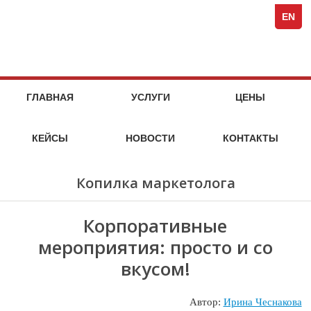
Spezi
кейсы
стоимость
кейсы
стоимость
кейсы
стоимость
кейсы
стоимость
компания
Full-
услуг
услуг
услуг
услуг
EN
Servi
Специя
Marke
Agen
МАРКЕТИНГОВЫЕ
НА
ГЛАВНАЯ
УСЛУГИ
ЦЕНЫ
МАРКЕТ
УСЛУГИ
ИССЛЕДОВАТЕЛЬСКОГО
КЕЙСЫ
НОВОСТИ
КОНТАКТЫ
АГЕНТСТВА
SPEZIA
Копилка маркетолога
Корпоративные
мероприятия: просто и со
вкусом!
Автор:
Ирина Чеснакова