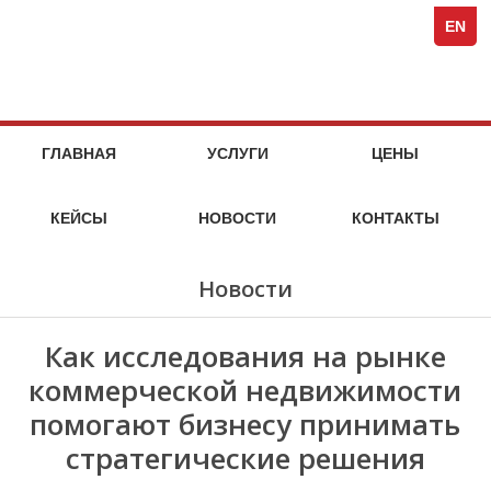
Spezi
кейсы
стоимость
кейсы
стоимость
кейсы
стоимость
кейсы
стоимость
кейсы
кейсы
кейсы
кейсы
компания
Full-
услуг
услуг
услуг
услуг
EN
Servi
Специя
Marke
Agen
МАРКЕТИНГОВЫЕ
НА
ГЛАВНАЯ
УСЛУГИ
ЦЕНЫ
МАРКЕТ
УСЛУГИ
ИССЛЕДОВАТЕЛЬСКОГО
КЕЙСЫ
НОВОСТИ
КОНТАКТЫ
АГЕНТСТВА
SPEZIA
Новости
Как исследования на рынке
коммерческой недвижимости
помогают бизнесу принимать
стратегические решения