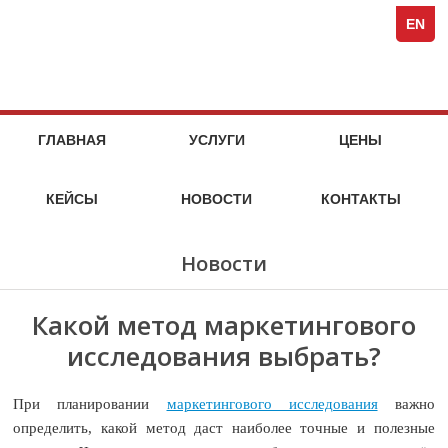
Spezi
кейсы
стоимость
кейсы
стоимость
кейсы
стоимость
кейсы
стоимость
кейсы
кейсы
кейсы
кейсы
компания
Full-
услуг
услуг
услуг
услуг
EN
Servi
Специя
Marke
Agen
МАРКЕТИНГОВЫЕ
НА
ГЛАВНАЯ
УСЛУГИ
ЦЕНЫ
МАРКЕТ
УСЛУГИ
ИССЛЕДОВАТЕЛЬСКОГО
КЕЙСЫ
НОВОСТИ
КОНТАКТЫ
АГЕНТСТВА
SPEZIA
Новости
Какой метод маркетингового
исследования выбрать?
При планировании
маркетингового исследования
важно
определить, какой метод даст наиболее точные и полезные