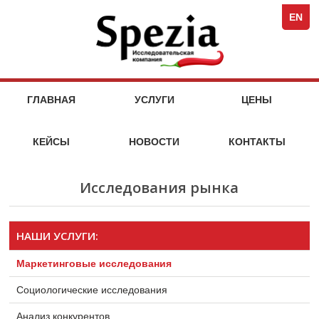
Spezi
кейсы
стоимость
кейсы
стоимость
кейсы
стоимость
кейсы
стоимость
компания
Full-
услуг
услуг
услуг
услуг
EN
Servi
Специя
Marke
Agen
МАРКЕТИНГОВЫЕ
НА
ГЛАВНАЯ
УСЛУГИ
ЦЕНЫ
МАРКЕТ
УСЛУГИ
ИССЛЕДОВАТЕЛЬСКОГО
КЕЙСЫ
НОВОСТИ
КОНТАКТЫ
АГЕНТСТВА
SPEZIA
Исследования рынка
НАШИ УСЛУГИ:
Маркетинговые исследования
Социологические исследования
Анализ конкурентов