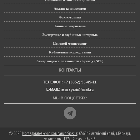
Анализ конкурентов
Фокус-группа
Тайный покупатель
Экспертные и глубинные интервью
Ценовой мониторинг
Кабинетные исследования
Замер индекса лояльности к бренду (NPS)
КОНТАКТЫ
ТЕЛЕФОН: +7 (3852) 53-45-11
E-MAIL:
asm-spezia@mail.ru
МЫ В СОЦСЕТЯХ:
© 2026
Исследовательская компания Spezia
: 656043 Алтайский край, г.Барнаул,
ул.Анатолия, 137а, 2 этаж, офис 6