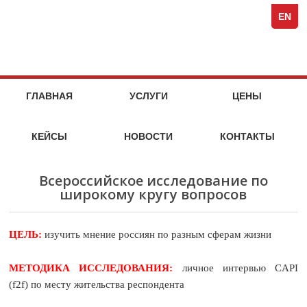
Spezi
кейсы
стоимость
кейсы
стоимость
кейсы
стоимость
кейсы
стоимость
кейсы
кейсы
кейсы
кейсы
компания
Full-
услуг
услуг
услуг
услуг
EN
Servi
Специя
Marke
Agen
МАРКЕТИНГОВЫЕ
НА
ГЛАВНАЯ
УСЛУГИ
ЦЕНЫ
МАРКЕТ
УСЛУГИ
ИССЛЕДОВАТЕЛЬСКОГО
КЕЙСЫ
НОВОСТИ
КОНТАКТЫ
АГЕНТСТВА
SPEZIA
Всероссийское исследование по
широкому кругу вопросов
ЦЕЛЬ:
изучить мнение россиян по разным сферам жизни
МЕТОДИКА ИССЛЕДОВАНИЯ:
личное интервью CAPI
(f2f)
по месту жительства респондента