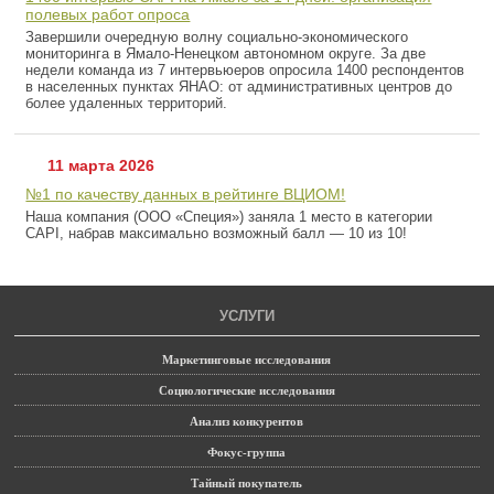
полевых работ опроса
Завершили очередную волну социально-экономического
мониторинга в Ямало-Ненецком автономном округе. За две
недели команда из 7 интервьюеров опросила 1400 респондентов
в населенных пунктах ЯНАО: от административных центров до
более удаленных территорий.
11 марта 2026
№1 по качеству данных в рейтинге ВЦИОМ!
Наша компания (ООО «Специя») заняла 1 место в категории
CAPI, набрав максимально возможный балл — 10 из 10!
УСЛУГИ
Маркетинговые исследования
Социологические исследования
Анализ конкурентов
Фокус-группа
Тайный покупатель