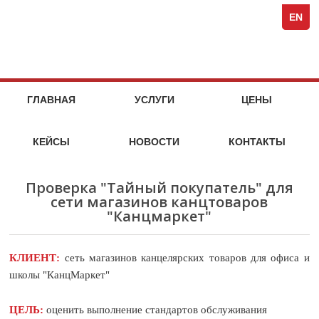
Spezi
кейсы
стоимость
кейсы
стоимость
кейсы
стоимость
кейсы
стоимость
кейсы
кейсы
кейсы
кейсы
компания
Full-
услуг
услуг
услуг
услуг
EN
Servi
Специя
Marke
Agen
МАРКЕТИНГОВЫЕ
НА
ГЛАВНАЯ
УСЛУГИ
ЦЕНЫ
МАРКЕТ
УСЛУГИ
ИССЛЕДОВАТЕЛЬСКОГО
КЕЙСЫ
НОВОСТИ
КОНТАКТЫ
АГЕНТСТВА
SPEZIA
Проверка "Тайный покупатель" для
сети магазинов канцтоваров
"Канцмаркет"
КЛИЕНТ:
сеть магазинов канцелярских товаров для офиса и
школы "КанцМаркет"
ЦЕЛЬ:
оценить выполнение стандартов обслуживания