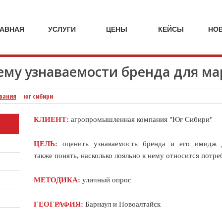
кейсы
кейсы
кейсы
кейсы
стоимость
стоимость
стоимость
стоимост
ы
услуг
услуг
услуг
услуг
МАРКЕТИНГОВЫЕ
НА
ИССЛЕДО
ЛАВНАЯ
УСЛУГИ
ЦЕНЫ
КЕЙСЫ
НО
МАРКЕТИНГОВЫЕ
АГЕНТСТВ
УСЛУГИ
SPEZIA
ему узнаваемости бренда для ма
вания
юг сибири
КЛИЕНТ:
агропромышленная компания "Юг Сибири"
ЦЕЛЬ:
оценить узнаваемость бренда и его имидж 
также
понять, насколько лояльно к нему относится потре
МЕТОДИКА:
уличный опрос
ГЕОГРАФИЯ:
Барнаул и Новоалтайск