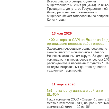
Всероссийского центра изучения
общественного мнения (ВЦИОМ) на выбо
Президента, депутатов Государственной
Думы, региональных кампаниях и
общероссийском голосовании по поправк
Конституции.
13 мая 2026
1400 интервью CAPI на Ямале за 14 д
организация полевых работ опроса
Завершили очередную волну социально-
экономического мониторинга в Ямало-
Ненецком автономном округе. За две не
команда из 7 интервьюеров опросила 14
респондентов в населенных пунктах ЯНА
от административных центров до более
удаленных территорий.
11 марта 2026
№1 по качеству данных в рейтинге
ВЦИОМ!
Наша компания (ООО «Специя») заняла 1
место в категории CAPI, набрав максима
возможный балл — 10 из 10!