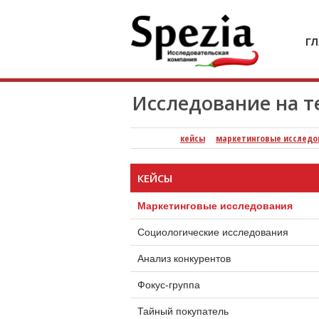
кейсы
кейсы
кейсы
кейс
компания
Специя
Г
Исследование на т
кейсы
маркетинговые исследо
КЕЙСЫ
Маркетинговые исследования
Социологические исследования
Анализ конкурентов
Фокус-группа
Тайный покупатель