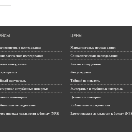
ЕЙСЫ
ЦЕНЫ
ркетинговые исследования
Маркетинговые исследования
циологические исследования
Социологические исследования
ализ конкурентов
Анализ конкурентов
кус-группа
Фокус-группа
йный покупатель
Тайный покупатель
спертные и глубинные интервью
Экспертные и глубинные интервью
новой мониторинг
Ценовой мониторинг
бинетные исследования
Кабинетные исследования
мер индекса лояльности к бренду (NPS)
Замер индекса лояльности к бренду (NPS