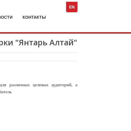
Spezia:
ь
Full-
EN
Service
ВАТЕЛЬСКОГО
Marketing
ВОСТИ
КОНТАКТЫ
А
Agency
рки "Янтарь Алтай"
для различных целевых аудиторий, а
битель