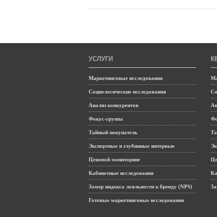
УСЛУГИ
К
Маркетинговые исследования
Ма
Социологические исследования
Со
Анализ конкурентов
Ан
Фокус-группа
Фо
Тайный покупатель
Та
Экспертные и глубинные интервью
Эк
Ценовой мониторинг
Це
Кабинетные исследования
Ка
Замер индекса лояльности к бренду (NPS)
За
Готовые маркетинговые исследования