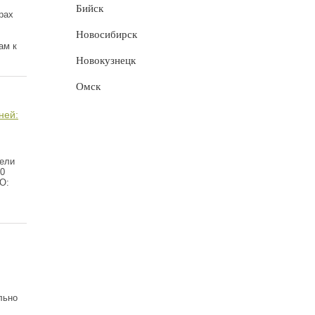
Бийск
рах
Новосибирск
ам к
Новокузнецк
Омск
ней:
дели
00
О:
льно