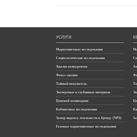
УСЛУГИ
К
Маркетинговые исследования
Ма
Социологические исследования
Со
Анализ конкурентов
Ан
Фокус-группа
Фо
Тайный покупатель
Та
Экспертные и глубинные интервью
Эк
Ценовой мониторинг
Це
Кабинетные исследования
Ка
Замер индекса лояльности к бренду (NPS)
За
Готовые маркетинговые исследования