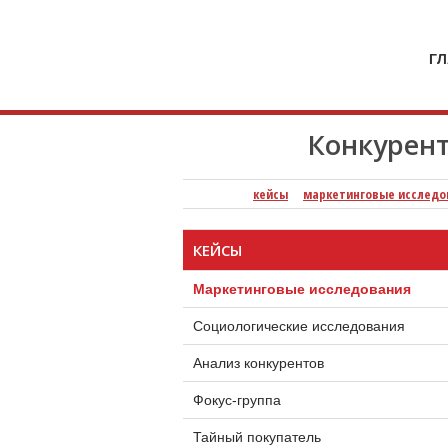
кейсы
кейсы
кейсы
кейс
компания
Специя
Г
Конкурент
кейсы
маркетинговые исследо
КЕЙСЫ
Маркетинговые исследования
Социологические исследования
Анализ конкурентов
Фокус-группа
Тайный покупатель