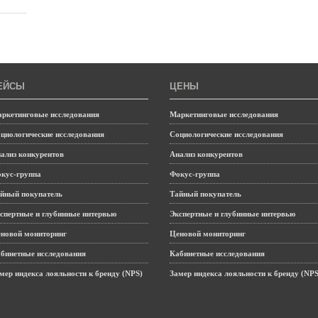
ЕЙСЫ
ЦЕНЫ
ркетинговые исследования
Маркетинговые исследования
циологические исследования
Социологические исследования
ализ конкурентов
Анализ конкурентов
кус-группа
Фокус-группа
йный покупатель
Тайный покупатель
спертные и глубинные интервью
Экспертные и глубинные интервью
новой мониторинг
Ценовой мониторинг
бинетные исследования
Кабинетные исследования
мер индекса лояльности к бренду (NPS)
Замер индекса лояльности к бренду (NPS