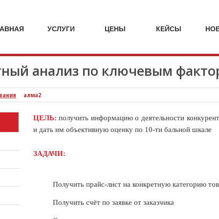
кейсы
кейсы
кейсы
кейсы
стоимость
стоимость
стоимость
стоимост
ы
услуг
услуг
услуг
услуг
МАРКЕТИНГОВЫЕ
НА
ИССЛЕДО
ЛАВНАЯ
УСЛУГИ
ЦЕНЫ
КЕЙСЫ
НО
МАРКЕТИНГОВЫЕ
АГЕНТСТВ
УСЛУГИ
SPEZIA
ный анализ по ключевым факто
вания
алма2
ЦЕЛЬ:
получить информацию о деятельности конкурент
и дать им объективную оценку по 10-ти бальной шкале
ЗАДАЧИ:
Получить прайс-лист на конкретную категорию то
Получить счёт по заявке от заказчика