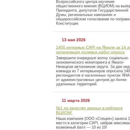
Всероссийского центра изучения
общественного мнения (ВЦИОМ) на выбо
Президента, депутатов Государственной
Думы, региональных кампаниях и
общероссийском голосовании по поправк
Конституции.
13 мая 2026
1400 интервью CAPI на Ямале за 14 д
организация полевых работ опроса
Завершили очередную волну социально-
экономического мониторинга в Ямало-
Ненецком автономном округе. За две не
команда из 7 интервьюеров опросила 14
респондентов в населенных пунктах ЯНА
от административных центров до более
удаленных территорий.
11 марта 2026
№1 по качеству данных в рейтинге
ВЦИОМ!
Наша компания (ООО «Специя») заняла 1
место в категории CAPI, набрав максима
возможный балл — 10 из 10!