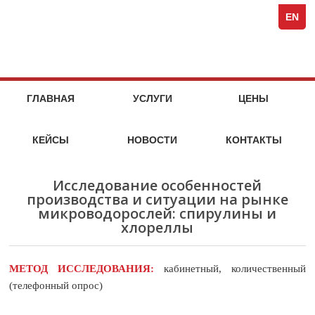
Spezi
кейсы
стоимость
кейсы
стоимость
кейсы
стоимость
кейсы
стоимость
кейсы
кейсы
кейсы
кейсы
компания
Full-
услуг
услуг
услуг
услуг
EN
Servi
Специя
Marke
Agen
МАРКЕТИНГОВЫЕ
НА
ГЛАВНАЯ
УСЛУГИ
ЦЕНЫ
МАРКЕТ
УСЛУГИ
ИССЛЕДОВАТЕЛЬСКОГО
КЕЙСЫ
НОВОСТИ
КОНТАКТЫ
АГЕНТСТВА
SPEZIA
Исследование особенностей
производства и ситуации на рынке
микроводорослей: спирулины и
хлореллы
МЕТОД ИССЛЕДОВАНИЯ:
кабинетный, количественный
(телефонный опрос)