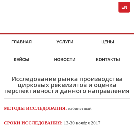
Spezi
кейсы
стоимость
кейсы
стоимость
кейсы
стоимость
кейсы
стоимость
кейсы
кейсы
кейсы
кейсы
компания
Full-
услуг
услуг
услуг
услуг
EN
Servi
Специя
Marke
Agen
МАРКЕТИНГОВЫЕ
НА
ГЛАВНАЯ
УСЛУГИ
ЦЕНЫ
МАРКЕТ
УСЛУГИ
ИССЛЕДОВАТЕЛЬСКОГО
КЕЙСЫ
НОВОСТИ
КОНТАКТЫ
АГЕНТСТВА
SPEZIA
Исследование рынка производства
цирковых реквизитов и оценка
перспективности данного направления
МЕТОДЫ ИССЛЕДОВАНИЯ:
кабинетный
СРОКИ ИССЛЕДОВАНИЯ:
13-30 ноября 2017