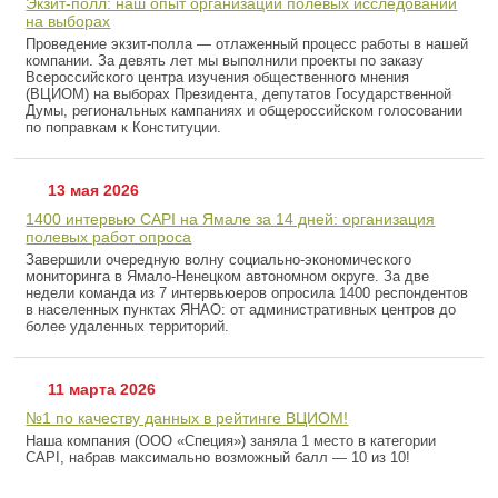
Экзит-полл: наш опыт организации полевых исследований
на выборах
Проведение экзит-полла — отлаженный процесс работы в нашей
компании. За девять лет мы выполнили проекты по заказу
Всероссийского центра изучения общественного мнения
(ВЦИОМ) на выборах Президента, депутатов Государственной
Думы, региональных кампаниях и общероссийском голосовании
по поправкам к Конституции.
13 мая 2026
1400 интервью CAPI на Ямале за 14 дней: организация
полевых работ опроса
Завершили очередную волну социально-экономического
мониторинга в Ямало-Ненецком автономном округе. За две
недели команда из 7 интервьюеров опросила 1400 респондентов
в населенных пунктах ЯНАО: от административных центров до
более удаленных территорий.
11 марта 2026
№1 по качеству данных в рейтинге ВЦИОМ!
Наша компания (ООО «Специя») заняла 1 место в категории
CAPI, набрав максимально возможный балл — 10 из 10!