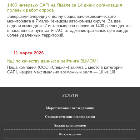
1400 интервью CAPI на Ямале за 14 дней: организация
полевых работ опроса
Завершили очередную волну социально-экономического
мониторинга в Ямало-Ненецком автономном округе. За две
недели команда из 7 интервьюеров опросила 1400 респондентов
в населенных пунктах ЯНАО: от административных центров до
более удаленных территорий.
11 марта 2026
№1 по качеству данных в рейтинге ВЦИОМ!
Наша компания (ООО «Специя») заняла 1 место в категории
CAPI, набрав максимально возможный балл — 10 из 10!
УСЛУГИ
Маркетинговые исследования
Социологические исследования
Анализ конкурентов
Фокус-группа