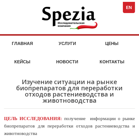
Spezi
кейсы
стоимость
кейсы
стоимость
кейсы
стоимость
кейсы
стоимость
кейсы
кейсы
кейсы
кейсы
компания
Full-
услуг
услуг
услуг
услуг
EN
Servi
Специя
Marke
Agen
МАРКЕТИНГОВЫЕ
НА
ГЛАВНАЯ
УСЛУГИ
ЦЕНЫ
МАРКЕТ
УСЛУГИ
ИССЛЕДОВАТЕЛЬСКОГО
КЕЙСЫ
НОВОСТИ
КОНТАКТЫ
АГЕНТСТВА
SPEZIA
Изучение ситуации на рынке
биопрепаратов для переработки
отходов растениеводства и
животноводства
ЦЕЛЬ ИССЛЕДОВАНИЯ:
получение
информации о рынке
биопрепаратов для переработки отходов растениеводства и
животноводства