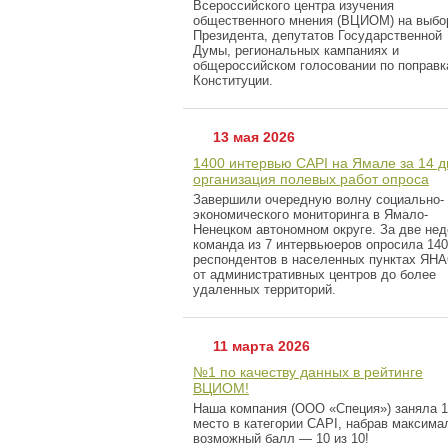
Всероссийского центра изучения
общественного мнения (ВЦИОМ) на выбо
Президента, депутатов Государственной
Думы, региональных кампаниях и
общероссийском голосовании по поправк
Конституции.
13 мая 2026
1400 интервью CAPI на Ямале за 14 д
организация полевых работ опроса
Завершили очередную волну социально-
экономического мониторинга в Ямало-
Ненецком автономном округе. За две не
команда из 7 интервьюеров опросила 14
респондентов в населенных пунктах ЯНА
от административных центров до более
удаленных территорий.
11 марта 2026
№1 по качеству данных в рейтинге
ВЦИОМ!
Наша компания (ООО «Специя») заняла 1
место в категории CAPI, набрав максима
возможный балл — 10 из 10!