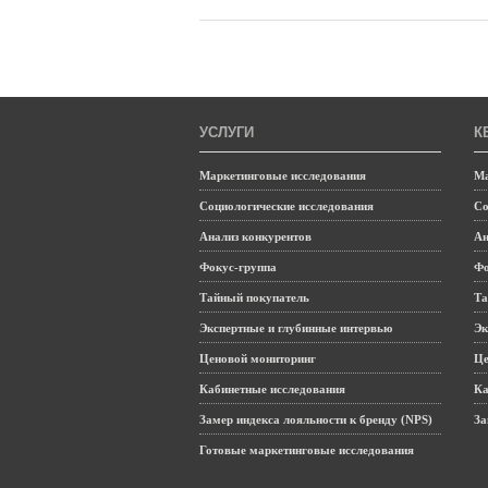
УСЛУГИ
К
Маркетинговые исследования
Ма
Социологические исследования
Со
Анализ конкурентов
Ан
Фокус-группа
Фо
Тайный покупатель
Та
Экспертные и глубинные интервью
Эк
Ценовой мониторинг
Це
Кабинетные исследования
Ка
Замер индекса лояльности к бренду (NPS)
За
Готовые маркетинговые исследования