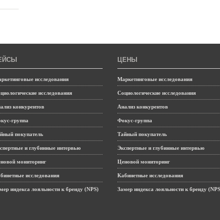
ЕЙСЫ
ЦЕНЫ
ркетинговые исследования
Маркетинговые исследования
циологические исследования
Социологические исследования
ализ конкурентов
Анализ конкурентов
кус-группа
Фокус-группа
йный покупатель
Тайный покупатель
спертные и глубинные интервью
Экспертные и глубинные интервью
новой мониторинг
Ценовой мониторинг
бинетные исследования
Кабинетные исследования
мер индекса лояльности к бренду (NPS)
Замер индекса лояльности к бренду (NPS