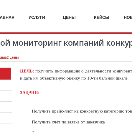
кейсы
кейсы
кейсы
кейсы
стоимость
стоимость
стоимость
стоимост
услуг
услуг
услуг
услуг
МАРКЕТИНГОВЫЕ
НА
ИССЛЕДО
ЛАВНАЯ
УСЛУГИ
ЦЕНЫ
КЕЙСЫ
НО
МАРКЕТИНГОВЫЕ
АГЕНТСТВ
УСЛУГИ
SPEZIA
ой мониторинг компаний конку
лма2 цены
ЦЕЛЬ:
получить информацию о деятельности конкурент
и дать им объективную оценку по 10-ти бальной шкале
ЗАДАЧИ:
Получить прайс-лист на конкретную категорию то
Получить счёт по заявке от заказчика