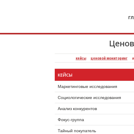
кейсы
кейсы
кейсы
кейсы
компания
Специя
Г
Ценов
кейсы
ценовой мониторинг
а
КЕЙСЫ
Маркетинговые исследования
Социологические исследования
Анализ конкурентов
Фокус-группа
Тайный покупатель