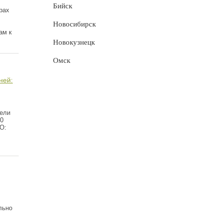
Бийск
рах
Новосибирск
ам к
Новокузнецк
Омск
ней:
дели
00
О:
льно