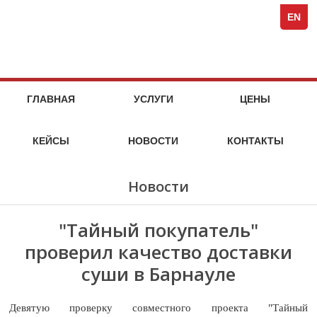
Spezi
кейсы
стоимость
кейсы
стоимость
кейсы
стоимость
кейсы
стоимость
кейсы
кейсы
кейсы
кейсы
компания
Full-
услуг
услуг
услуг
услуг
EN
Servi
Специя
Marke
Agen
МАРКЕТИНГОВЫЕ
НА
ГЛАВНАЯ
УСЛУГИ
ЦЕНЫ
МАРКЕТ
УСЛУГИ
ИССЛЕДОВАТЕЛЬСКОГО
КЕЙСЫ
НОВОСТИ
КОНТАКТЫ
АГЕНТСТВА
SPEZIA
Новости
"Тайный покупатель"
проверил качество доставки
суши в Барнауле
Девятую проверку совместного проекта "Тайный