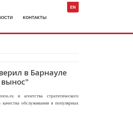
Spezia:
ь
Full-
EN
Service
ВАТЕЛЬСКОГО
Marketing
ВОСТИ
КОНТАКТЫ
А
Agency
верил в Барнауле
 вынос"
press.ru
и агентства стратегического
а качества обслуживания в популярных