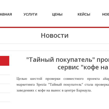
кейсы
кейсы
кейсы
кейсы
стоимость
стоимость
стоимость
стоимост
услуг
услуг
услуг
услуг
МАРКЕТИНГОВЫЕ
НА
ИССЛЕДО
ЛАВНАЯ
УСЛУГИ
ЦЕНЫ
КЕЙСЫ
НО
МАРКЕТИНГОВЫЕ
АГЕНТСТВ
УСЛУГИ
SPEZIA
Новости
"Тайный покупатель" про
сервис "кофе на
Целью шестой проверки совместного проекта
alta
маркетинга Spezia "Тайный покупатель" стала проверк
заведениях с кофе на вынос в центре Барнаула.