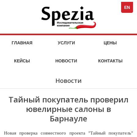
Spezi
кейсы
стоимость
кейсы
стоимость
кейсы
стоимость
кейсы
стоимость
кейсы
кейсы
кейсы
кейсы
компания
Full-
услуг
услуг
услуг
услуг
EN
Servi
Специя
Marke
Agen
МАРКЕТИНГОВЫЕ
НА
ГЛАВНАЯ
УСЛУГИ
ЦЕНЫ
МАРКЕТ
УСЛУГИ
ИССЛЕДОВАТЕЛЬСКОГО
КЕЙСЫ
НОВОСТИ
КОНТАКТЫ
АГЕНТСТВА
SPEZIA
Новости
Тайный покупатель проверил
ювелирные салоны в
Барнауле
Новая проверка совместного проекта "Тайный покупатель"